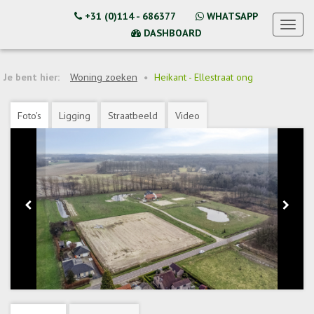
+31 (0)114 - 686377
WHATSAPP
Toggl
DASHBOARD
naviga
Je bent hier:
Woning zoeken
Heikant - Ellestraat ong
Foto's
Ligging
Straatbeeld
Video