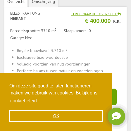
Overzicht
Omschrijving
ELLESTRAAT ONG
TERUG NAAR HET OVERZICHT
HEIKANT
€ 400.000
K.K.
2
Perceelsgrootte: 3710 m
Slaapkamers: 0
Garage: Nee
Royale bouwkavel 3.710 m²
Exclusieve luxe woonlocatie
Volledig voorzien van nutsvoorzieningen
Perfecte balans tussen natuur en voorzieningen
Om deze site goed te laten functioneren
maken we gebruik van cookies. Bekijk ons
Direct bieden
cookiebeleid
OK
KORTE OMSCHRIJVING