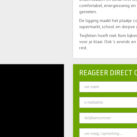
comfortabel, energiezuinig e
genieten.
De ligging maakt het plaatje 
supermarkt, school en dorpse g
Twijfelen hoeft niet. Kom kijke
voor je klaar. Ook ’s avonds e
rest.
REAGEER DIRECT 