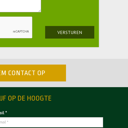
VERSTUREN
EM CONTACT OP
IJF OP DE HOOGTE
il *