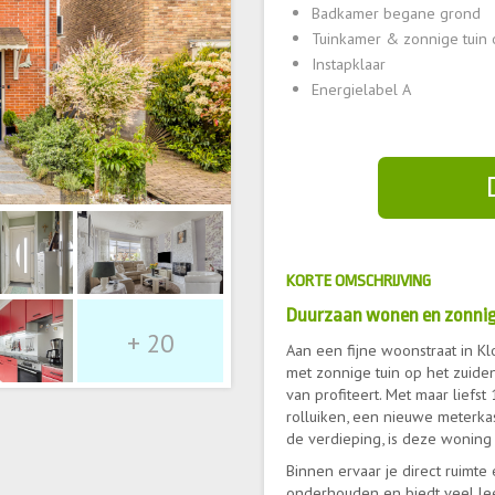
Badkamer begane grond
Tuinkamer & zonnige tuin 
Instapklaar
Energielabel A
KORTE OMSCHRIJVING
Duurzaan wonen en zonnige
+ 20
Aan een fijne woonstraat in K
met zonnige tuin op het zuide
van profiteert. Met maar lief
rolluiken, een nieuwe meterka
de verdieping, is deze woning
Binnen ervaar je direct ruimte
onderhouden en biedt veel le