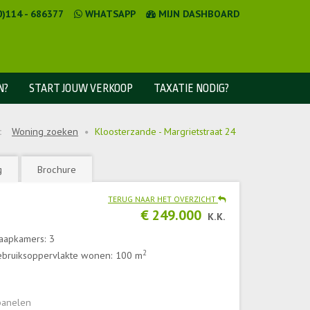
0)114 - 686377
WHATSAPP
MIJN DASHBOARD
N?
START JOUW VERKOOP
TAXATIE NODIG?
:
Woning zoeken
Kloosterzande - Margrietstraat 24
g
Brochure
TERUG NAAR HET OVERZICHT
€ 249.000
K.K.
aapkamers: 3
2
bruiksoppervlakte wonen: 100 m
anelen