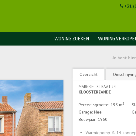
+31 (
WONING ZOEKEN
WONING VERKOPE
Je bent hier
Overzicht
Omschrijvin
MARGRIETSTRAAT 24
KLOOSTERZANDE
2
Perceelsgrootte: 195 m
Sl
Garage: Nee
Ge
Bouwjaar: 1960
Warmtepomp & 14 zonnep