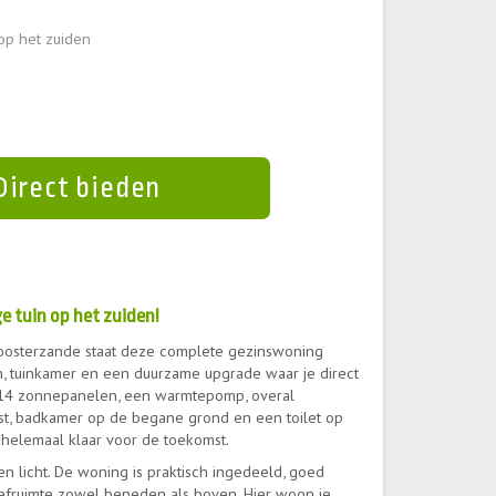
op het zuiden
Direct bieden
 tuin op het zuiden!
loosterzande staat deze complete gezinswoning
n, tuinkamer en een duurzame upgrade waar je direct
st 14 zonnepanelen, een warmtepomp, overal
st, badkamer op de begane grond en een toilet op
 helemaal klaar voor de toekomst.
 en licht. De woning is praktisch ingedeeld, goed
efruimte zowel beneden als boven. Hier woon je